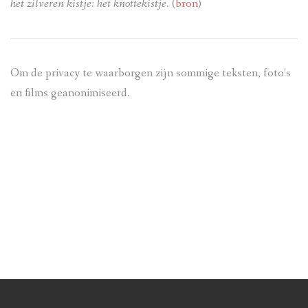
het zilveren kistje: het knottekistje.
(
bron
)
Om de privacy te waarborgen zijn sommige teksten, foto’s
en films geanonimiseerd.