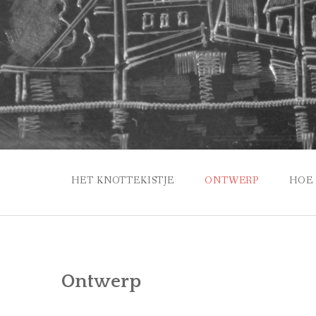
Ga
naar
de
inhoud
HET KNOTTEKISTJE
ONTWERP
HOE 
Ontwerp