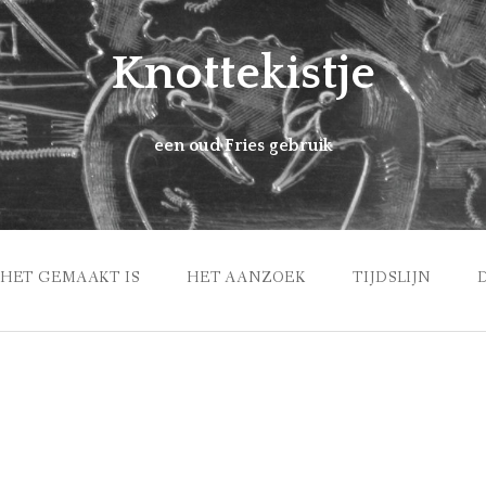
Knottekistje
een oud Fries gebruik
HET GEMAAKT IS
HET AANZOEK
TIJDSLIJN